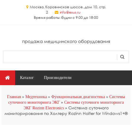
Перейти к основному содержанию
Москва, Коровинское шоссе, дом 10, стр.
2
info@esus.ru
Время работы: будни с 9:00 до 18:00
продажа медицинского оборудования
Поиск
Форма поиска
Главное меню
Каталог
Производители
Главная
Медтехника
Функциональная диагностика
Системы
суточного мониторинга ЭКГ
Системы суточного мониторинга
Система суточного
ЭКГ Rozinn Electronics
мониторирования по Холтеру Rozinn Holter for Windows1+®