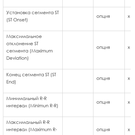
Установка сегмента ST
опция
x
(ST Onset)
Максимальное
отклонение ST
опция
x
сегмента (Maximum
Deviation)
Конец сегмента ST (ST
опция
x
End)
Минимальный R-R
опция
x
интервал (Minimun R-R)
Максимальный R-R
интервал (Maximum R-
опция
x