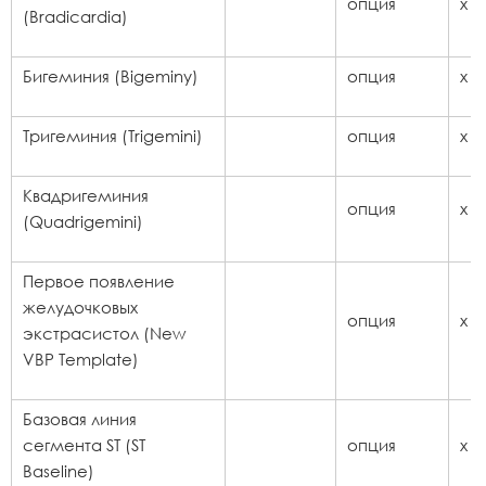
опция
x
(Bradicardia)
Бигеминия (Bigeminy)
опция
x
Тригеминия (Trigemini)
опция
x
Квадригеминия
опция
x
(Quadrigemini)
Первое появление
желудочковых
опция
x
экстрасистол (New
VBP Template)
Базовая линия
сегмента ST (ST
опция
x
Baseline)