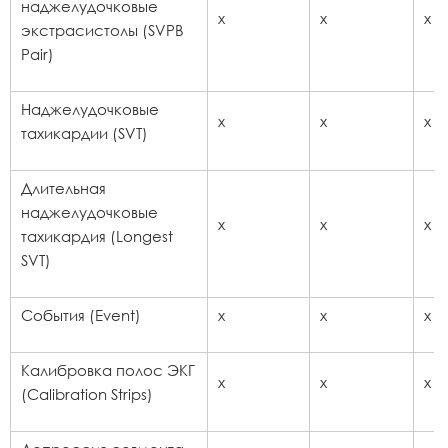
наджелудочковые
x
x
x
экстрасистолы (SVPB
Pair)
Наджелудочковые
x
x
x
тахикардии (SVT)
Длительная
наджелудочковые
x
x
x
тахикардия (Longest
SVT)
События (Event)
x
x
x
Калибровка полос ЭКГ
x
x
x
(Calibration Strips)