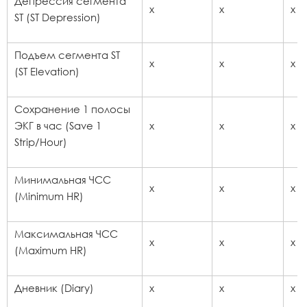
Депрессия сегмента
x
x
x
ST (ST Depression)
Подъем сегмента ST
x
x
x
(ST Elevation)
Сохранение 1 полосы
ЭКГ в час (Save 1
x
x
x
Strip/Hour)
Минимальная ЧСС
x
x
x
(Minimum HR)
Максимальная ЧСС
x
x
x
(Maximum HR)
Дневник (Diary)
x
x
x