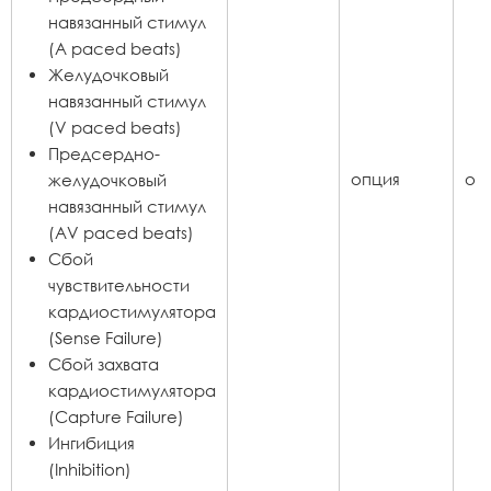
навязанный стимул
(А paced beats)
Желудочковый
навязанный стимул
(V paced beats)
Предсердно-
опция
оп
желудочковый
навязанный стимул
(AV paced beats)
Сбой
чувствительности
кардиостимулятора
(Sense Failure)
Сбой захвата
кардиостимулятора
(Capture Failure)
Ингибиция
(Inhibition)