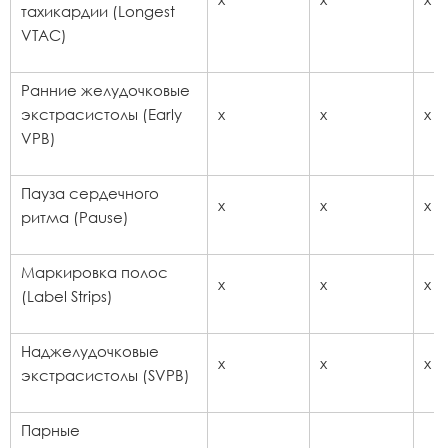
тахикардии (Longest
VTAC)
Ранние желудочковые
экстрасистолы (Early
x
x
x
VPB)
Пауза сердечного
x
x
x
ритма (Pause)
Маркировка полос
x
x
x
(Label Strips)
Наджелудочковые
x
x
x
экстрасистолы (SVPB)
Парные