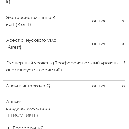
R)
Экстрасистолы типа R
опция
x
на T (R on T)
Арест синусового узла
опция
x
(Arrest)
Экспертный уровень (Профессиональный уровень + 7 
анализируемых аритмий)
Анализ интервала QT
опция
оп
Анализ
кардиостимулятора
(ПЕЙСМЕЙКЕР)
Предсердный