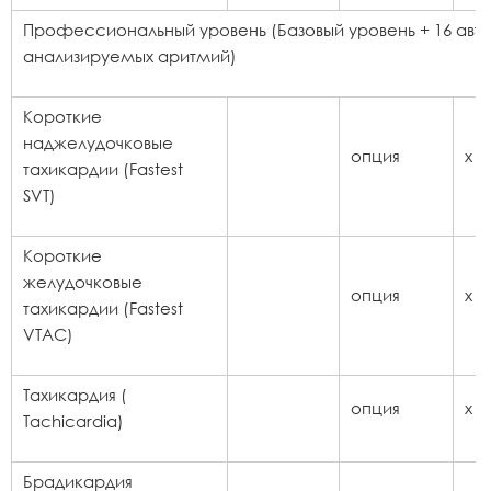
Профессиональный уровень (Базовый уровень + 16 авт
анализируемых аритмий)
Короткие
наджелудочковые
опция
x
тахикардии (Fastest
SVT)
Короткие
желудочковые
опция
x
тахикардии (Fastest
VTAC)
Тахикардия (
опция
x
Tachicardia)
Брадикардия