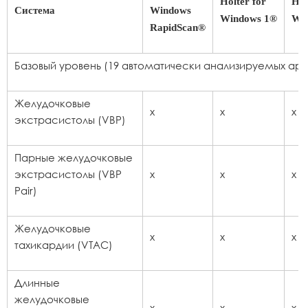
Holter for
Hol
Система
Windows
Windows 1®
Wi
RapidScan®
Базовый уровень (19 автоматически анализируемых ар
Желудочковые
x
x
x
экстрасистолы (VBP)
Парные желудочковые
экстрасистолы (VBP
x
x
x
Pair)
Желудочковые
x
x
x
тахикардии (VTAC)
Длинные
желудочковые
x
x
x