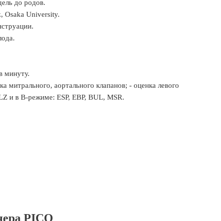
дель до родов.
 Osaka University.
нструации.
лода.
в минуту.
а митрального, аортального клапанов; - оценка левого
и в B-режиме: ESP, EBP, BUL, MSR.
нера PICO