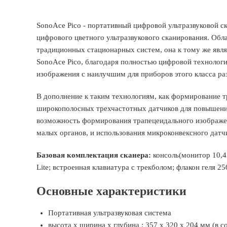
SonoAce Pico - портативный цифровой ультразвуковой с
цифрового цветного ультразвукового сканирования. Об
традиционных стационарных систем, она к тому же явля
SonoAce Pico, благодаря полностью цифровой технологи
изображения с наилучшим для приборов этого класса р
В дополнение к таким технологиям, как формирование 
широкополосных трехчастотных датчиков для повышения
возможность формирования трапецеидального изображен
малых органов, и использования микроконвексного датч
Базовая комплектация сканера:
консоль(монитор 10,4"
Lite; встроенная клавиатура с трекболом; флакон геля 2
Основные характеристики
Портативная ультразвуковая система
высота x ширина x глубина : 357 x 320 x 204 мм (в 