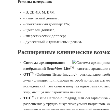
Режимы измерения:
- B, 2B,4B, M, B+M;
- импульсный допплер;
- спектральный допплер: PW;
- цветовой допплер;
- энергетический допплер;
- дуплексный и триплексный режим.
Расширенные клинические возмо
Система архивирования
TM
изображений SonoView Lite
- система архивации 
TM
OTI
(Optimum Tissue Imaging) - оптимальное изоб
луча - функция при помощи которой пользователь м
исследований, тем самым получая одновременно высо
жир, мышцы или паренхима печени.
TM
THI
(Tissue Harmonic Imaging) или 2-я гармоника
разрешение у трудно визуализируемых пациентов. Д
датчиков и приемного тракта повышенной чувствите