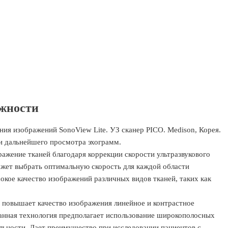
жности
и дальнейшего просмотра эхограмм.
ражение тканей благодаря коррекции скорости ультразвукового
ожет выбрать оптимальную скорость для каждой области
кое качество изображений различных видов тканей, таких как
 - повышает качество изображения линейное и контрастное
анная технология предполагает использование широкополосных
льности. Дает преимущество при исследовании пациентов с