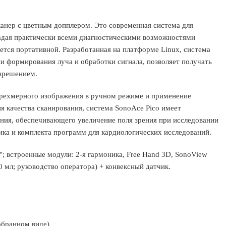
канер с цветным допплером. Это современная система для
ладая практически всеми диагностическими возможностями
ется портативной. Разработанная на платформе Linux, система
и формирования луча и обработки сигнала, позволяет получать
азрешением.
трехмерного изображения в ручном режиме и применение
 качества сканирования, система SonoAce Pico имеет
ия, обеспечивающего увеличение поля зрения при исследовании
ика и комплекта программ для кардиологических исследований.
; встроенные модули: 2-я гармоника, Free Hand 3D, SonoView
50 мл; руководство оператора) + конвексный датчик.
собранном виде)