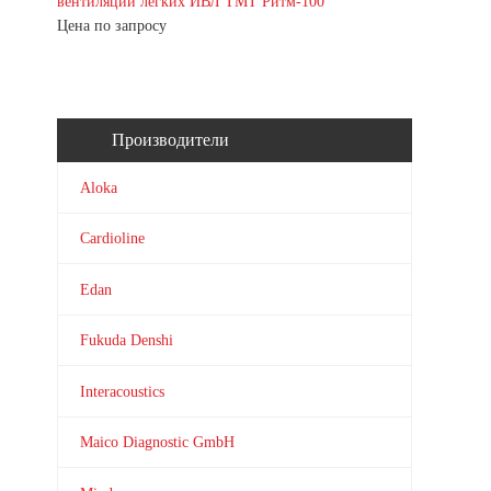
вентиляции легких ИВЛ ТМТ Ритм-100
Цена по запросу
Производители
Aloka
Cardioline
Edan
Fukuda Denshi
Interacoustics
Maico Diagnostic GmbH