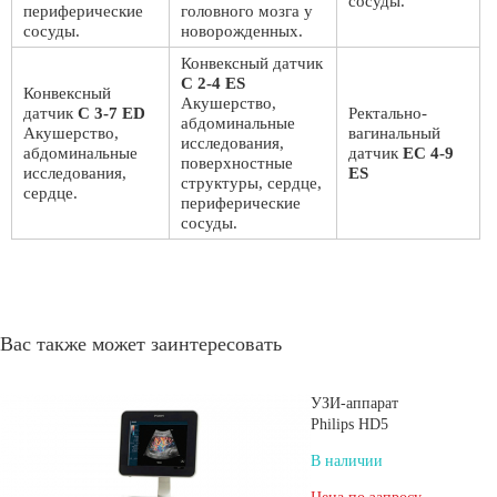
сосуды.
периферические
головного мозга у
сосуды.
новорожденных.
Конвексный датчик
C 2-4 ES
Конвексный
Акушерство,
датчик
C 3-7 ED
Ректально-
абдоминальные
Акушерство,
вагинальный
исследования,
абдоминальные
датчик
EC 4-9
поверхностные
исследования,
ES
структуры, сердце,
сердце.
периферические
сосуды.
Вас также может заинтересовать
УЗИ-аппарат
Philips HD5
В наличии