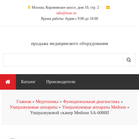
Перейти к основному содержанию
Москва, Коровинское шоссе, дом 10, стр. 2
info@esus.ru
Время работы: будни с 9:00 до 18:00
продажа медицинского оборудования
Поиск
Форма поиска
Главное меню
Каталог
Производители
Главная
Медтехника
Функциональная диагностика
Ультразвуковые аппараты
Ультразвуковые аппараты Medison
Ультразвуковой сканер Medison SA-6000II