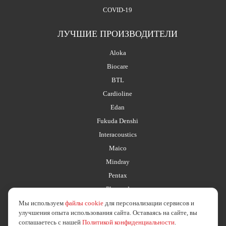
COVID-19
ЛУЧШИЕ ПРОИЗВОДИТЕЛИ
Aloka
Biocare
BTL
Cardioline
Edan
Fukuda Denshi
Interacoustics
Maico
Mindray
Pentax
Planmed
Мы используем
файлы cookie
для персонализации сервисов и
улучшения опыта использования сайта. Оставаясь на сайте, вы
соглашаетесь с нашей
Политикой конфиденциальности
.