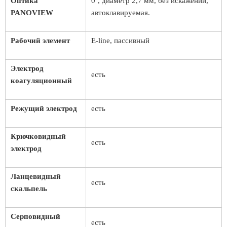
Оптика
0˚, диаметр 2,7 мм, без искажений,
PANOVIEW
автоклавируемая.
Рабочий элемент
E-line, пассивный
Электрод
есть
коагуляционный
Режущий электрод
есть
Крючковидный
есть
электрод
Ланцевидный
есть
скальпель
Серповидный
есть