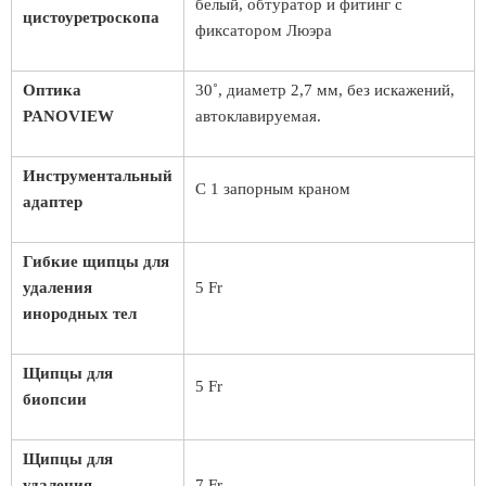
белый, обтуратор и фитинг с
цистоуретроскопа
фиксатором Люэра
Оптика
30˚, диаметр 2,7 мм, без искажений,
PANOVIEW
автоклавируемая.
Инструментальный
С 1 запорным краном
адаптер
Гибкие щипцы для
удаления
5 Fr
инородных тел
Щипцы для
5 Fr
биопсии
Щипцы для
удаления
7 Fr