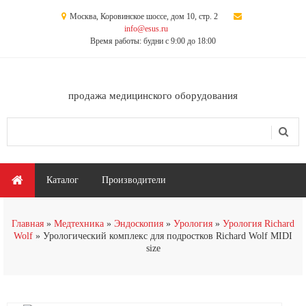
Перейти к основному содержанию
Москва, Коровинское шоссе, дом 10, стр. 2
info@esus.ru
Время работы: будни с 9:00 до 18:00
продажа медицинского оборудования
Поиск
Форма поиска
Главное меню
Каталог
Производители
Главная
Медтехника
Эндоскопия
Урология
Урология Richard
Wolf
Урологический комплекс для подростков Richard Wolf MIDI
size