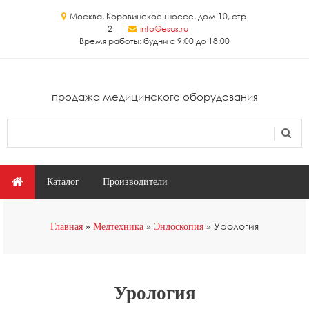
Перейти к основному содержанию
Москва, Коровинское шоссе, дом 10, стр.
2
info@esus.ru
Время работы: будни с 9:00 до 18:00
продажа медицинского оборудования
Поиск
Форма поиска
Главное меню
Каталог
Производители
Вы здесь
Урология
Главная
Медтехника
Эндоскопия
Урология