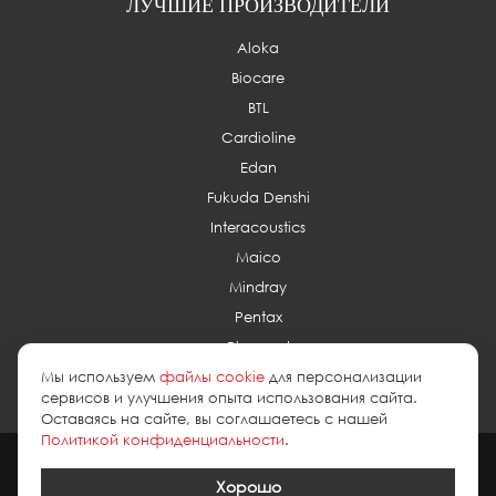
ЛУЧШИЕ ПРОИЗВОДИТЕЛИ
Aloka
Biocare
BTL
Cardioline
Edan
Fukuda Denshi
Interacoustics
Maico
Mindray
Pentax
Planmed
Мы используем
файлы cookie
для персонализации
сервисов и улучшения опыта использования сайта.
Оставаясь на сайте, вы соглашаетесь с нашей
Политикой конфиденциальности
.
2026 © esus.ru
политика в отношении обработки персональных
данных
Хорошо