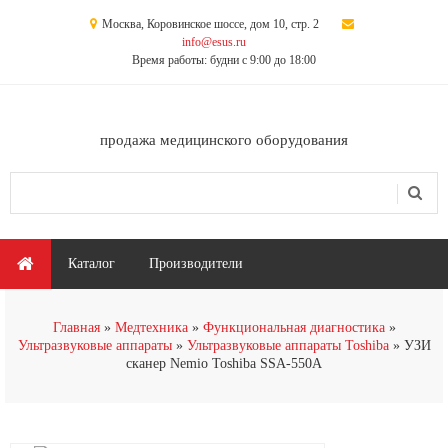
Перейти к основному содержанию
Москва, Коровинское шоссе, дом 10, стр. 2
info@esus.ru
Время работы: будни с 9:00 до 18:00
продажа медицинского оборудования
Поиск
Форма поиска
Главное меню
Каталог
Производители
Главная
Медтехника
Функциональная диагностика
Ультразвуковые аппараты
Ультразвуковые аппараты Toshiba
УЗИ
сканер Nemio Toshiba SSA-550A