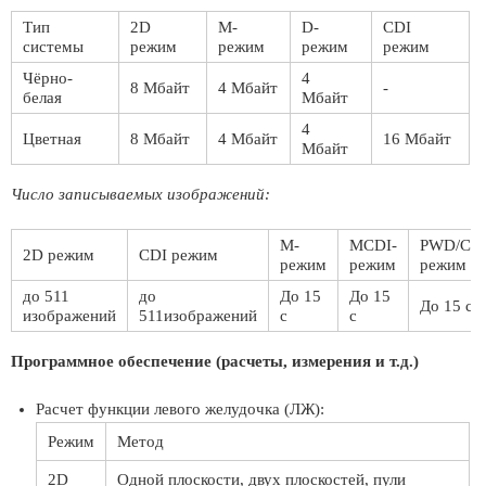
Тип
2D
М-
D-
CDI
системы
режим
режим
режим
режим
Чёрно-
4
8 Мбайт
4 Мбайт
-
белая
Мбайт
4
Цветная
8 Мбайт
4 Мбайт
16 Мбайт
Мбайт
Число записываемых изображений:
М-
MCDI-
PWD/CW
2D режим
CDI режим
режим
режим
режим
до 511
до
До 15
До 15
До 15 с
изображений
511изображений
с
с
Программное обеспечение (расчеты, измерения и т.д.)
Расчет функции левого желудочка (ЛЖ):
Режим
Метод
2D
Одной плоскости, двух плоскостей, пули