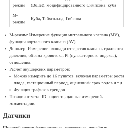
режим
(Bullet), модифицированного Симпсона, куба
М-
Куба, Тейхгольца, Гибсона
режим
М-режим: Измерение функции митрального клапана (MV),
функции аортального клапана (AV):
Допплер: Измерение площади отверстия клапана, градиента
давления, объема кровотока, PI (пульсаторного индекса),
отношения.
Расчет акушерских параметров:
Можно измерить до 16 пунктов, включая параметры роста
плода, гестационный период, оцененный срок родов и т.д.
Функция графиков трендов
Позиции отчета: ID пациента, данные измерений,
комментарии.
Датчики
Широкий спектр фазированных, конвексных, линейных,