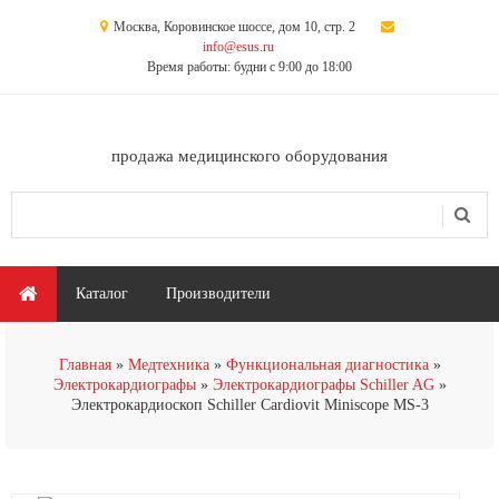
Перейти к основному содержанию
Москва, Коровинское шоссе, дом 10, стр. 2
info@esus.ru
Время работы: будни с 9:00 до 18:00
продажа медицинского оборудования
Поиск
Форма поиска
Главное меню
Каталог
Производители
Главная
Медтехника
Функциональная диагностика
Электрокардиографы
Электрокардиографы Schiller AG
Электрокардиоскоп Schiller Cardiovit Miniscope МS-3