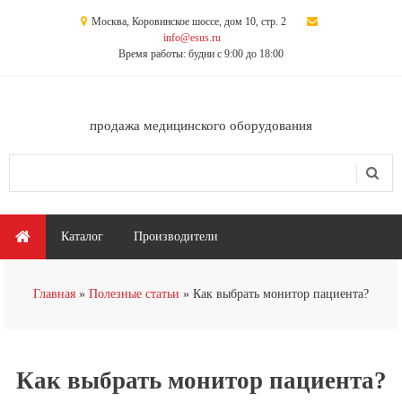
Перейти к основному содержанию
Москва, Коровинское шоссе, дом 10, стр. 2
info@esus.ru
Время работы: будни с 9:00 до 18:00
продажа медицинского оборудования
Поиск
Форма поиска
Главное меню
Каталог
Производители
Вы здесь
Главная
Полезные статьи
Как выбрать монитор пациента?
Как выбрать монитор пациента?