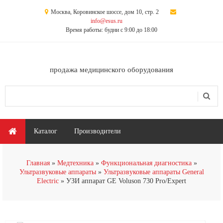
Перейти к основному содержанию
Москва, Коровинское шоссе, дом 10, стр. 2
info@esus.ru
Время работы: будни с 9:00 до 18:00
продажа медицинского оборудования
Поиск
Форма поиска
Главное меню
Каталог
Производители
Главная
Медтехника
Функциональная диагностика
Ультразвуковые аппараты
Ультразвуковые аппараты General
Electric
УЗИ аппарат GE Voluson 730 Pro/Expert