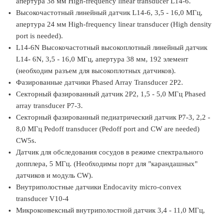
апертура 38 мм High-frequency linear transducer L14-6.
Высокочастотный линейный датчик L14-6, 3,5 - 16,0 МГц,
апертура 24 мм High-frequency linear transducer (High density
port is needed).
L14-6N Высокочастотный высокоплотный линейный датчик
L14- 6N, 3,5 - 16,0 МГц, апертура 38 мм, 192 элемент
(необходим разъем для высокоплотных датчиков).
Фазированные датчики Phased Array Transducer 2P2.
Секторный фазированный датчик 2P2, 1,5 - 5,0 МГц Phased
array transducer P7-3.
Секторный фазированный педиатрический датчик P7-3, 2,2 -
8,0 МГц Pedoff transducer (Pedoff port and CW are needed)
CW5s.
Датчик для обследования сосудов в режиме спектрального
допплера, 5 МГц. (Необходимы порт для "карандашных"
датчиков и модуль CW).
Внутриполостные датчики Endocavity micro-convex
transducer V10-4
Микроконвексный внутриполостной датчик 3,4 - 11,0 МГц,