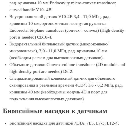
рад. кривизны 10 мм Endocavity micro-convex transducer,
curved handle V10- 4B.
Внутриполостной датчик V10-4B 3,4 - 11,0 МГц, рад.
кривизны 10 мм, эргономичная изогнутая рукоятка
Endorectal bi-plane transducer (convex + convex) (High density
port is needed) CB10-4.
Эндоректальный биплановый датчик (микроконвекс/
микроконвекс), 3,0 - 11,0 МГц, рад. кривизны 10 мм
(необходим разъем для высокоплотных датчиков).
Объемные датчики Convex volume transducer (4D module and
high-density port are needed) D6-2.
Специализированный конвексный датчик для объемного
сканирования в реальном времени 4CD4, 1,6 - 6,2 МГц, рад.
кривизны 40 мм (необходимы модуль 4D и порт для
подключения высокоплотных датчиков).
Биопсийные насадки к датчикам
Биопсийная насадка для датчиков 7L4A, 7L5, L7-3, L12-4,