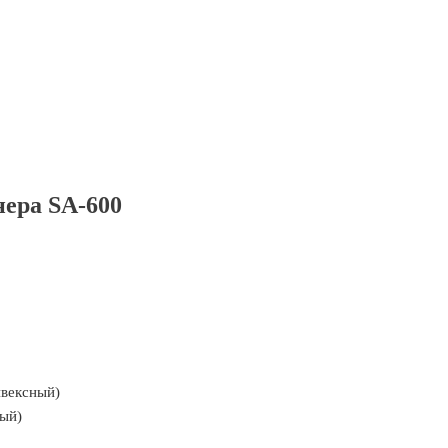
нера SA-600
вексный)
ый)