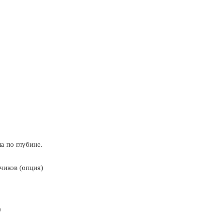
а по глубине.
чиков (опция)
0