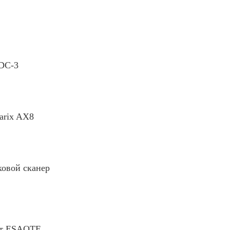
 DC-3
arix AX8
ковой сканер
ат ESAOTE