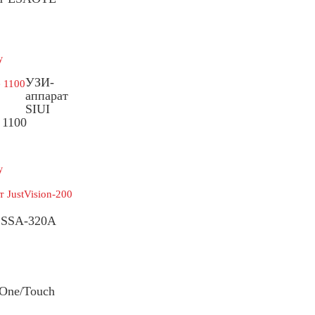
у
УЗИ-
аппарат
SIUI
 1100
у
0 SSA-320A
One/Touch