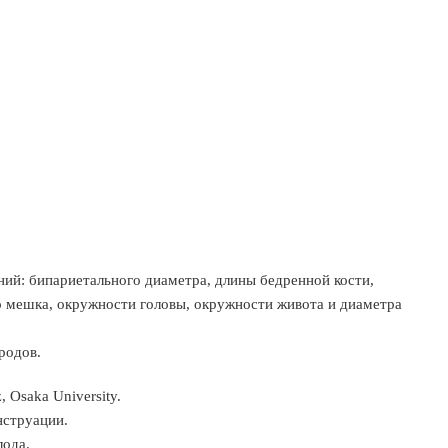
ий: бипариетального диаметра, длины бедренной кости,
о мешка, окружности головы, окружности живота и диаметра
родов.
 Osaka University.
нструации.
лода.